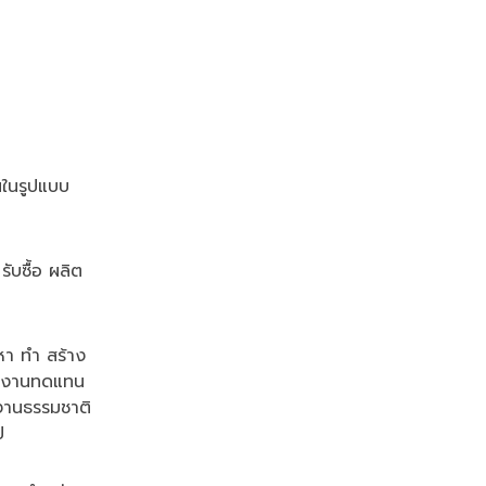
ในรูปแบบ
ับซื้อ ผลิต
หา ทำ สร้าง
พลังงานทดแทน
งงานธรรมชาติ
ป